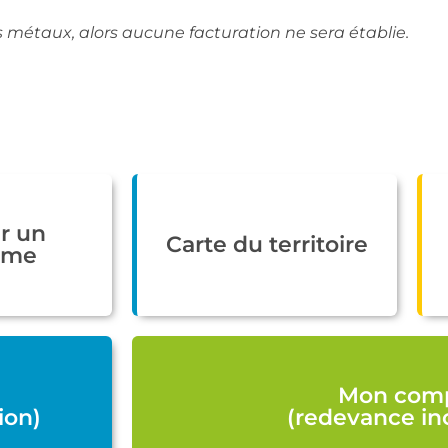
 métaux, alors aucune facturation ne sera établie.
r un
Carte du territoire
ème
e
Mon com
ion)
(redevance inc