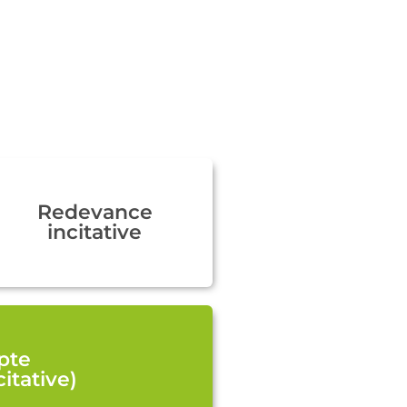
Redevance
incitative
pte
itative)