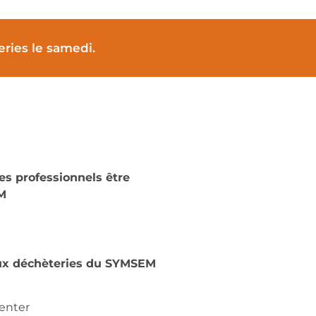
ries le samedi.
es professionnels être
EM
aux déchèteries du SYMSEM
senter